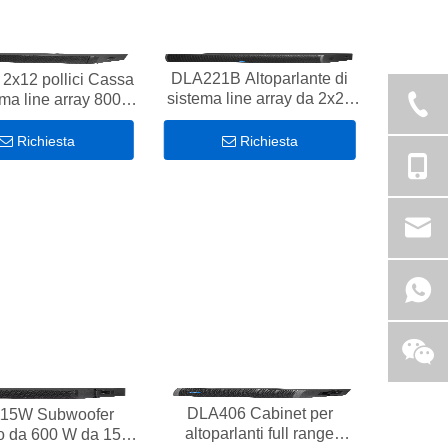
DLA221B Altoparlante di
2x12 pollici Cassa
sistema line array da 2x21
ema line array 800W
pollici dual 800W+800W
full range
Richiesta
Richiesta
DLA406 Cabinet per
15W Subwoofer
altoparlanti full range
o da 600 W da 15