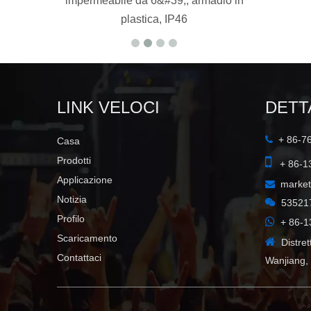
abile da 6&#39;, armadio in
plastica, IP46
LINK VELOCI
DETT
+ 86-7

Casa

Prodotti
+ 86-1
Applicazione
marke

Notizia

53521
Profilo

+ 86-1
Scaricamento

Distre
Contattaci
Wanjiang,