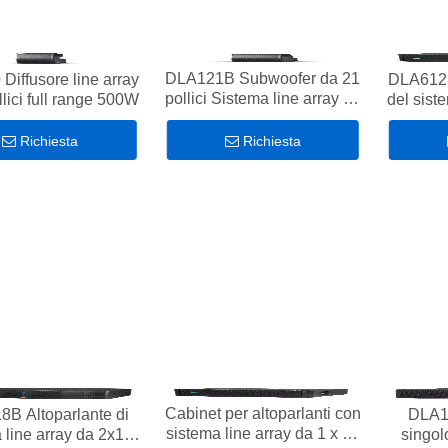
DLA121B Subwoofer da 21
Diffusore line array
DLA612 
pollici Sistema line array da
lici full range 500W
del sist
800 W utilizzato con
DLA410A
Richiesta
Richiesta
Cabinet per altoparlanti con
B Altoparlante di
DLA1
sistema line array da 1 x 12
 line array da 2x18
singol