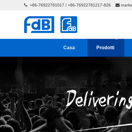
+86-76922781017 / +86-76922781217-826
marke


Casa
Prodotti