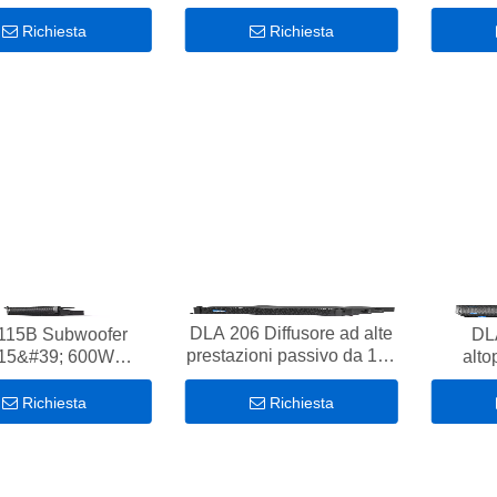
pollici a gamma completa
lici dual 1200W
da 400 W
Richiesta
Richiesta
DLA 206 Diffusore ad alte
115B Subwoofer
DL
prestazioni passivo da 160
15&#39; 600W
alto
W Per sale riunioni
rlante Performance
prestaz
r sale riunioni
Richiesta
Richiesta
DLA410 Diffusore line array 2x10