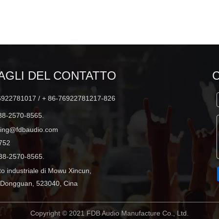
pollici full range 500W
AGLI DEL CONTATTO
6922781017 / + 86-76922781217-826
38-2570-8565.
ting@fdbaudio.com
752
38-2570-8565.
tto industriale di Mowu Xincun,
 Dongguan, 523040, Cina
Copyright © 2021 FDB Audio Manufacture Co., Ltd.