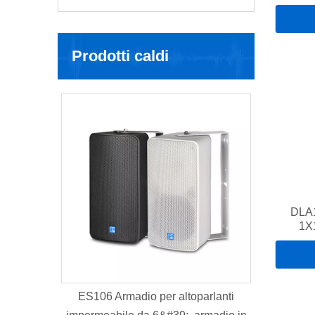
pol
Prodotti caldi
DLA
1X
Altopa
Pe
 Armadio per altoparlanti
K112B