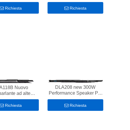
4X6&#39;, altoparlante ad
pollici
alte prestazioni da 320 W
Richiesta
Richiesta
Per sale riunioni
DLA208 new 300W
A118B Nuovo
Performance Speaker Per
parlante ad alte
sale riunioni
ioni da 600 W Per
sale riunioni
Richiesta
Richiesta