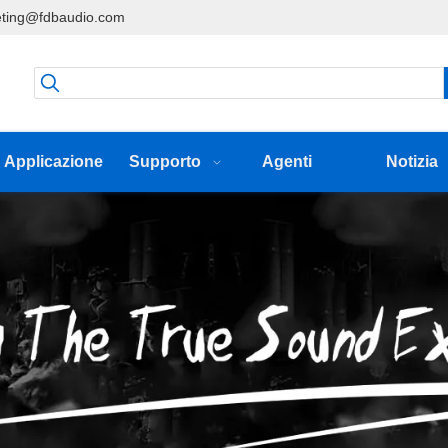
ting@fdbaudio.com
Applicazione
Supporto
Agenti
Notizia