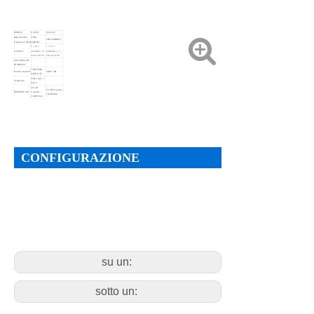
MODEL
ES110S.
ES110Sa.
Risposta della
45HZ-
45HZ-300KHZ.
frequenza (-3DB)
300KHZ.
1 × 10 \"
1 × 10 \"
AUTISTI
(250mm) / 2 \"
(250mm) / 2 \"
Voice Coil LF
Voice Coil LF
TENSIONE DI
INGRESSO
150W RMS,
Potenza nominale
300W / 8Ω.
600W Peak
94db 1watt / 1
Sensibilità
metro
116 dB
116 dB Continuo,
MASSIMO SPL.
Continuo,
122dB Peak
122dB Peak
8 ohms
IMPEDENZA
nominali
Dispersione
(-6db)
Frequenze
crossover.
Tipo di ingresso:
Connettori di
Morsetto
linea
input.
terminale.
differenziale
bilanciata
535mm ×
535mm ×
Dimensione del
455mm ×
455mm ×
CONFIGURAZIONE
pacchetto
470mm
470mm
PESO NETTO
13 kg / pc
15 kg / pc
PESO LORDO
15 kg / pc
17 kg / pc
su un:
sotto un: