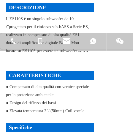
DESCRIZIONE
L'ES110S è un singolo subwoofer da 10
\"progettato per il rinforzo sub-bASS a Serie ES,
realizzato in compensato di alta qualità.ES110SA è
+ 86-76922781017-826
+ 86-138-
dotato di amplificatore digitale BA1.3 Moulder
basato su ES110S per essere un subwoofer attivo.
CARATTERISTICHE
● Compensato di alta qualità con vernice speciale
per la protezione ambientale
● Design del riflesso dei bassi
● Elevata temperatura 2 \"(50mm) Coil vocale
Specifiche