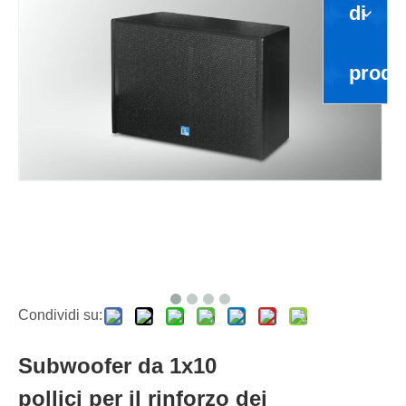
di
prodo
Condividi su:
Subwoofer da 1x10
pollici per il rinforzo dei